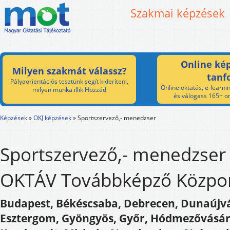
Szakmai képzések
Online kép
Milyen szakmát válassz?
tanf
Pályaorientációs tesztünk segít kideríteni,
Online oktatás, e-learnin
milyen munka illik Hozzád
és válogass 165+ on
Képzések
»
OKJ képzések
»
Sportszervező,- menedzser
Sportszervező,- menedzser 
OKTÁV Továbbképző Közpon
Budapest, Békéscsaba, Debrecen, Dunaújvá
Esztergom, Gyöngyös, Győr, Hódmezővásár