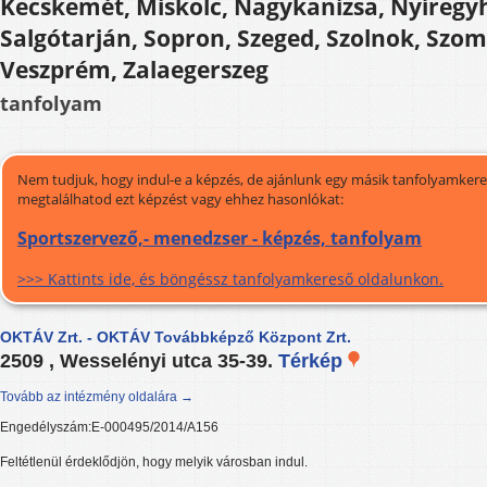
Kecskemét, Miskolc, Nagykanizsa, Nyíregyh
Salgótarján, Sopron, Szeged, Szolnok, Szom
Veszprém, Zalaegerszeg
tanfolyam
Nem tudjuk, hogy indul-e a képzés, de ajánlunk egy másik tanfolyamkeres
megtalálhatod ezt képzést vagy ehhez hasonlókat:
Sportszervező,- menedzser - képzés, tanfolyam
>>> Kattints ide, és böngéssz tanfolyamkereső oldalunkon.
OKTÁV Zrt. - OKTÁV Továbbképző Központ Zrt.
2509 , Wesselényi utca 35-39.
Térkép
Tovább az intézmény oldalára →
Engedélyszám:E-000495/2014/A156
Feltétlenül érdeklődjön, hogy melyik városban indul.