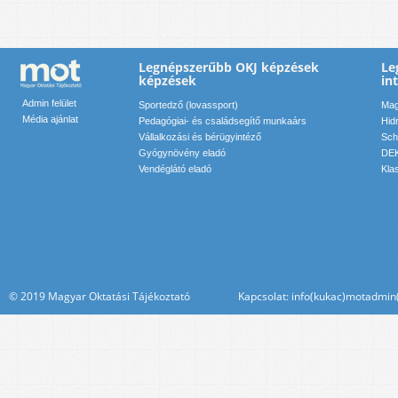
Legnépszerűbb OKJ képzések
Le
képzések
in
Admin felület
Sportedző (lovassport)
Mag
Média ajánlat
Pedagógiai- és családsegítő munkaárs
Hid
Vállalkozási és bérügyintéző
Sch
Gyógynövény eladó
DEK
Vendéglátó eladó
Kla
© 2019 Magyar Oktatási Tájékoztató Kapcsolat: info(kukac)motadmin(