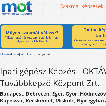
Szakmai képzések
Online kép
Milyen szakmát válassz?
tanf
Pályaorientációs tesztünk segít kideríteni,
Online oktatás, e-learnin
milyen munka illik Hozzád
és válogass 165+ on
Képzések
»
OKJ képzések
»
Ipari gépész
Ipari gépész Képzés - OKTÁ
Továbbképző Központ Zrt.
Budapest, Debrecen, Eger, Győr, Hódmezőv
Kaposvár, Kecskemét, Miskolc, Nyíregyháza