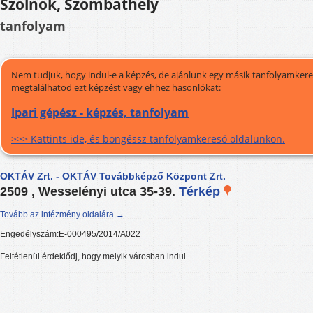
Szolnok, Szombathely
tanfolyam
Nem tudjuk, hogy indul-e a képzés, de ajánlunk egy másik tanfolyamkeres
megtalálhatod ezt képzést vagy ehhez hasonlókat:
Ipari gépész - képzés, tanfolyam
>>> Kattints ide, és böngéssz tanfolyamkereső oldalunkon.
OKTÁV Zrt. - OKTÁV Továbbképző Központ Zrt.
2509 , Wesselényi utca 35-39.
Térkép
Tovább az intézmény oldalára →
Engedélyszám:E-000495/2014/A022
Feltétlenül érdeklődj, hogy melyik városban indul.