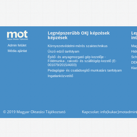
Legnépszerűbb OKJ képzések
Le
képzések
in
Admin felület
Környezetvédelmi-mérés szaktechnikus
Mag
Média ajánlat
Úszó edző tanfolyam
Hid
Építő- és anyagmozgató gép kezelője -
Sch
Földmunka-, rakodó- és szállítógép kezelő (E-
DEK
001079/2015/A003)
Kla
Pedagógiai- és családsegítő munkatárs tanfolyam
Ingatlanközvetítő
© 2019 Magyar Oktatási Tájékoztató Kapcsolat: info(kukac)motadmin(