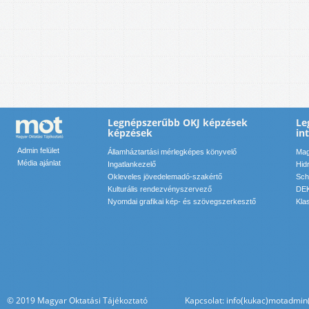
Legnépszerűbb OKJ képzések
Le
képzések
in
Admin felület
Államháztartási mérlegképes könyvelő
Mag
Média ajánlat
Ingatlankezelő
Hid
Okleveles jövedelemadó-szakértő
Sch
Kulturális rendezvényszervező
DEK
Nyomdai grafikai kép- és szövegszerkesztő
Kla
© 2019 Magyar Oktatási Tájékoztató Kapcsolat: info(kukac)motadmin(