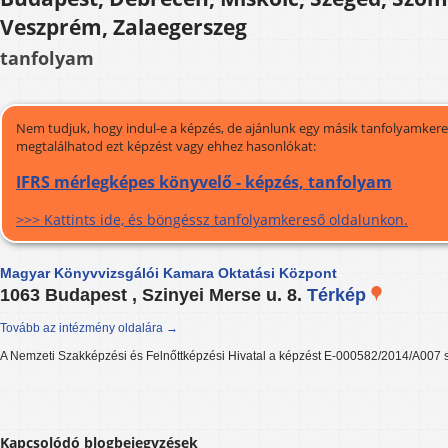
Veszprém, Zalaegerszeg
tanfolyam
Nem tudjuk, hogy indul-e a képzés, de ajánlunk egy másik tanfolyamkeres
megtalálhatod ezt képzést vagy ehhez hasonlókat:
IFRS mérlegképes könyvelő - képzés, tanfolyam
>>> Kattints ide, és böngéssz tanfolyamkereső oldalunkon.
Magyar Könyvvizsgálói Kamara Oktatási Központ
1063 Budapest , Szinyei Merse u. 8.
Térkép
Tovább az intézmény oldalára →
A Nemzeti Szakképzési és Felnőttképzési Hivatal a képzést E-000582/2014/A007 s
Kapcsolódó blogbejegyzések