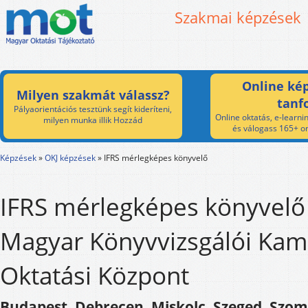
Szakmai képzések
Online kép
Milyen szakmát válassz?
tanf
Pályaorientációs tesztünk segít kideríteni,
Online oktatás, e-learnin
milyen munka illik Hozzád
és válogass 165+ on
Képzések
»
OKJ képzések
»
IFRS mérlegképes könyvelő
IFRS mérlegképes könyvelő
Magyar Könyvvizsgálói Kam
Oktatási Központ
Budapest, Debrecen, Miskolc, Szeged, Szom