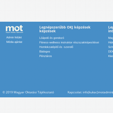
Legnépszerűbb OKJ képzések
Le
képzések
in
Admin felület
Lóápoló és gondozó
Mag
Média ajánlat
Fitness-wellness instruktor részszakképesítései
Hid
Homlokzatépítő és -szerelő
Sch
Bádogos
DEK
Pénztáros
Kla
© 2019 Magyar Oktatási Tájékoztató Kapcsolat: info(kukac)motadmin(