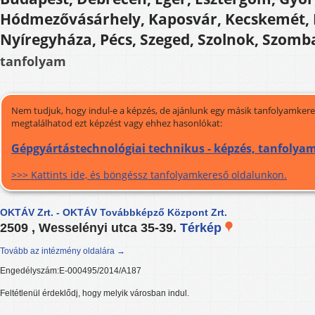
Hódmezővásárhely, Kaposvár, Kecskemét, 
Nyíregyháza, Pécs, Szeged, Szolnok, Szomb
tanfolyam
Nem tudjuk, hogy indul-e a képzés, de ajánlunk egy másik tanfolyamkeres
megtalálhatod ezt képzést vagy ehhez hasonlókat:
Gépgyártástechnológiai technikus - képzés, tanfolya
>>> Kattints ide, és böngéssz tanfolyamkereső oldalunkon.
OKTÁV Zrt. - OKTÁV Továbbképző Központ Zrt.
2509 , Wesselényi utca 35-39.
Térkép
Tovább az intézmény oldalára →
Engedélyszám:E-000495/2014/A187
Feltétlenül érdeklődj, hogy melyik városban indul.