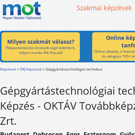
Szakmai képzések
Online kép
Milyen szakmát válassz?
tanf
Pályaorientációs tesztünk segít kideríteni,
Online oktatás, e-learnin
milyen munka illik Hozzád
és válogass 165+ on
Képzések
»
OKJ képzések
»
Gépgyártástechnológiai technikus
Gépgyártástechnológiai tec
Képzés - OKTÁV Továbbkép
Zrt.
Budapest, Debrecen, Eger, Esztergom, Győr