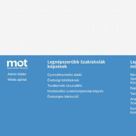
Legnépszerűbb Szakiskolák
Le
képzések
in
Admin felület
Gyorsétkeztetési eladó
Bár
Spe
Média ajánlat
Érettségi felnőtteknek
Köz
Textiltermék összeállító
Baj
Közlekedési szakközépiskolai képzés
Tan
Érettségire felkészítő
Ara
Sza
Eur
Kom