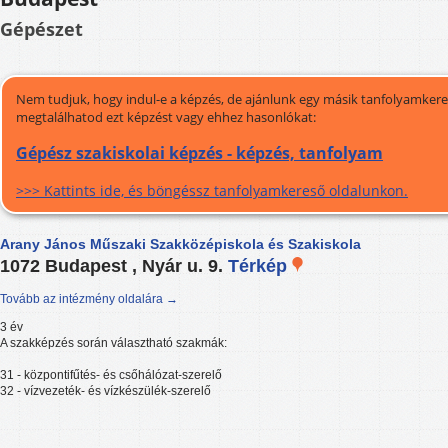
Gépészet
Nem tudjuk, hogy indul-e a képzés, de ajánlunk egy másik tanfolyamkeres
megtalálhatod ezt képzést vagy ehhez hasonlókat:
Gépész szakiskolai képzés - képzés, tanfolyam
>>> Kattints ide, és böngéssz tanfolyamkereső oldalunkon.
Arany János Műszaki Szakközépiskola és Szakiskola
1072 Budapest , Nyár u. 9.
Térkép
Tovább az intézmény oldalára →
3 év
A szakképzés során választható szakmák:
31 - központifűtés- és csőhálózat-szerelő
32 - vízvezeték- és vízkészülék-szerelő