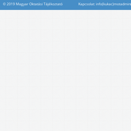
© 2019 Magyar Oktatási Tájékoztató Kapcsolat: info(kukac)motadmin(