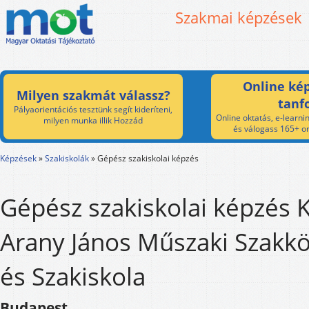
Szakmai képzések
Online kép
Milyen szakmát válassz?
tanf
Pályaorientációs tesztünk segít kideríteni,
Online oktatás, e-learnin
milyen munka illik Hozzád
és válogass 165+ on
Képzések
»
Szakiskolák
»
Gépész szakiskolai képzés
Gépész szakiskolai képzés 
Arany János Műszaki Szakkö
és Szakiskola
Budapest