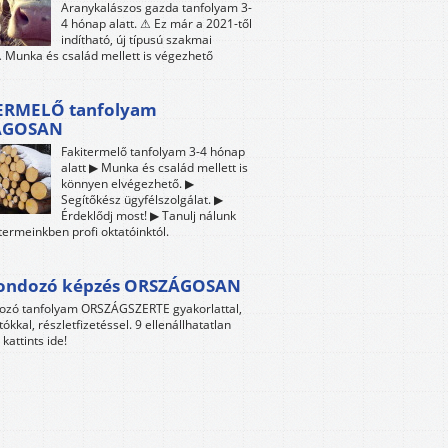
Aranykalászos gazda tanfolyam 3-
4 hónap alatt. ⚠ Ez már a 2021-től
indítható, új típusú szakmai
 Munka és család mellett is végezhető
ERMELŐ tanfolyam
ÁGOSAN
Fakitermelő tanfolyam 3-4 hónap
alatt ▶ Munka és család mellett is
könnyen elvégezhető. ▶
Segítőkész ügyfélszolgálat. ▶
Érdeklődj most! ▶ Tanulj nálunk
termeinkben profi oktatóinktól.
gondozó képzés ORSZÁGOSAN
dozó tanfolyam ORSZÁGSZERTE gyakorlattal,
tókkal, részletfizetéssel. 9 ellenállhatatlan
kattints ide!