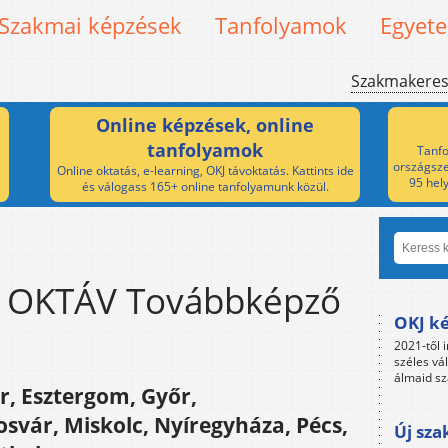
Szakmai képzések
Tanfolyamok
Egyet
Szakmakere
Online képzések, online
tanfolyamok
Tanfo
országsze
Online oktatás, e-learning, OKJ távoktatás. Kattints ide
95 hel
és válogass 165+ online tanfolyamunk közül.
- OKTÁV Továbbképző
OKJ ké
2021-től i
széles vá
álmaid sz
r, Esztergom, Győr,
vár, Miskolc, Nyíregyháza, Pécs,
Új sza