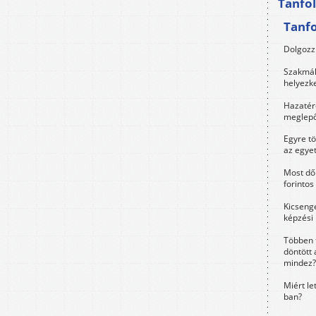
Tanfo
Tanf
Dolgozz 
Szakmák 
helyezk
Hazatérő
meglepő
Egyre t
az egye
Most dől
forintos
Kicsenge
képzési
Többen 
döntött 
mindez?
Miért le
ban?