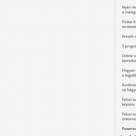
Nyári m
a meleg
Fizikai 
területe
Kreatív 
5 progra
Online t
beiratko
Hogyan 
a legjo
Konfere
ne hagyd
Falusi t
képzési
Falusi t
önkormá
Powered