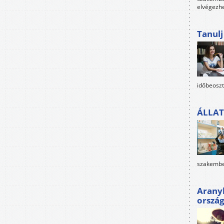
elvégezh
Tanul
időbeoszt
ÁLLAT
szakembe
Arany
orszá