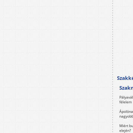
Szakké
Szak
Pályavá
félelem 
Ápolóna
nagyobb
Miért bu
elején?