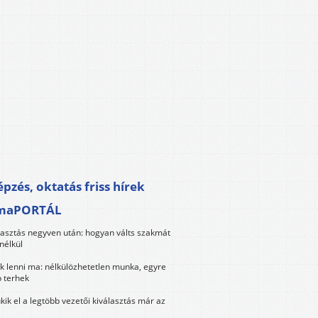
pzés, oktatás friss hírek
maPORTÁL
lasztás negyven után: hogyan válts szakmát
nélkül
k lenni ma: nélkülözhetetlen munka, egyre
 terhek
kik el a legtöbb vezetői kiválasztás már az