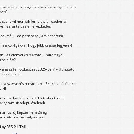
unkavédelem: hogyan öltözzünk kényelmesen
ben?
és szellemi munkák férfiaknak – ezeken a
ken garantált az elhelyezkedés
szakmák – dolgozz azzal, amit szeretsz
m a kollégákkal, hogy jobb csapat legyetek!
anulás előnyei és buktatói – mire figyelj
zás előtt?
válassz felnőttképzést 2025-ben? – Útmutató
bb döntéshez
ncia szervezés mesterien – Ezeket a lépéseket
 ki!
urizmus: közösségi befektetésként indul
 program kistelepüléseknek
urizmus: új képzési lehetőség
nyzatoknak és helyieknek
 by RSS 2 HTML