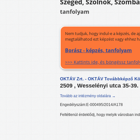
Szeged, Szolnok, Szomba
tanfolyam
Nem tudjuk, hogy indul-e a képzés, de a
megtalálhatod ezt képzést vagy ehhez h
Borász - képzés, tanfolyam
>>> Kattints ide, és böngéssz tanf
OKTÁV Zrt. - OKTÁV Továbbképző Köz
2509 , Wesselényi utca 35-39.
Tovább az intézmény oldalára →
Engedélyszám:E-000495/2014/A178
Feltétlenül érdeklődj, hogy melyik városban ind