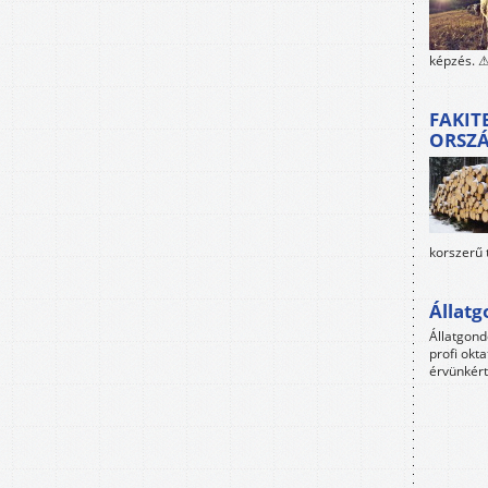
képzés. ⚠
FAKIT
ORSZ
korszerű 
Állat
Állatgon
profi okta
érvünkért 