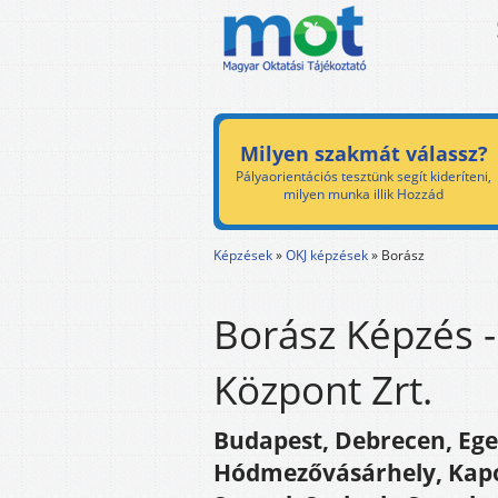
Milyen szakmát válassz?
Pályaorientációs tesztünk segít kideríteni,
milyen munka illik Hozzád
Képzések
»
OKJ képzések
»
Borász
Borász Képzés 
Központ Zrt.
Budapest, Debrecen, Ege
Hódmezővásárhely, Kapos