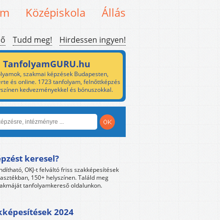
em
Középiskola
Állás
ső
Tudd meg!
Hirdessen ingyen!
TanfolyamGURU.hu
lyamok, szakmai képzések Budapesten,
rte és online. 1723 tanfolyam, felnőttképzés
yszínen kedvezményekkel és bónuszokkal.
pzést keresel?
ndítható, OKJ-t felváltó friss szakképesítések
lasztékban, 150+ helyszínen. Találd meg
akmáját tanfolyamkereső oldalunkon.
kképesítések 2024