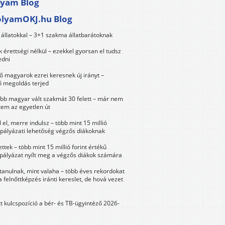
lyam Blog
olyamOKJ.hu Blog
állatokkal – 3+1 szakma állatbarátoknak
érettségi nélkül – ezekkel gyorsan el tudsz
edni
 magyarok ezrei keresnek új irányt –
 megoldás terjed
öbb magyar vált szakmát 30 felett – már nem
tem az egyetlen út
 el, merre indulsz – több mint 15 millió
 pályázati lehetőség végzős diákoknak
ttek – több mint 15 millió forint értékű
 pályázat nyílt meg a végzős diákok számára
tanulnak, mint valaha – több éves rekordokat
a felnőttképzés iránti kereslet, de hová vezet
tt kulcspozíció a bér- és TB-ügyintéző 2026-