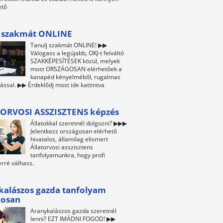
ető
j szakmát ONLINE
Tanulj szakmát ONLINE! ▶▶
Válogass a legújabb, OKJ-t felváltó
SZAKKÉPESÍTÉSEK közül, melyek
most ORSZÁGOSAN elérhetőek a
kanapéd kényelméből, rugalmas
ással. ▶▶ Érdeklődj most ide kattintva
ORVOSI ASSZISZTENS képzés
Állatokkal szeretnél dolgozni? ▶▶▶
Jelentkezz országosan elérhető
hivatalos, államilag elismert
Állatorvosi asszisztens
tanfolyamunkra, hogy profi
rré válhass.
kalászos gazda tanfolyam
gosan
Aranykalászos gazda szeretnél
lenni? EZT IMÁDNI FOGOD! ▶▶