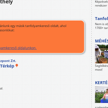
thely
Képzések 
rendszer 
Tanfol
Nem is ol
jánlunk egy másik tanfolyamkereső oldalt, ahol
1700+ tan
asonlókat:
MÉHÉS
olyamkereső oldalunkon.
pont Zrt.
Segítőkés
Térkép
most!
KERTÉ
ul.
szakember