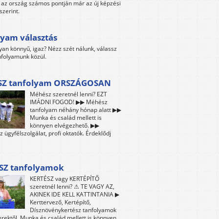
az ország számos pontján már az új képzési
szerint.
yam választás
yan könnyű, igaz? Nézz szét nálunk, válassz
folyamunk közül.
Z tanfolyam ORSZÁGOSAN
Méhész szeretnél lenni? EZT
IMÁDNI FOGOD! ▶▶ Méhész
tanfolyam néhány hónap alatt ▶▶
Munka és család mellett is
könnyen elvégezhető. ▶▶
z ügyfélszolgálat, profi oktatók. Érdeklődj
SZ tanfolyamok
KERTÉSZ vagy KERTÉPÍTŐ
szeretnél lenni? ⚠ TE VAGY AZ,
AKINEK IDE KELL KATTINTANIA ▶
Kerttervező, Kertépítő,
Dísznövénykertész tanfolyamok
ektől. Munka és család mellett is könnyen