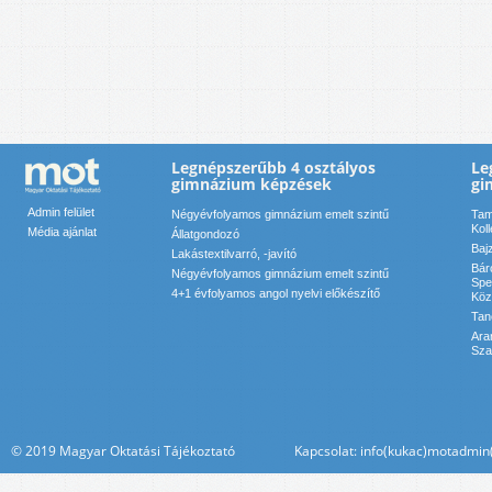
Legnépszerűbb 4 osztályos
Le
gimnázium képzések
gi
Admin felület
Négyévfolyamos gimnázium emelt szintű
Tam
Kol
Média ajánlat
Állatgondozó
Baj
Lakástextilvarró, -javító
Bár
Négyévfolyamos gimnázium emelt szintű
Spe
4+1 évfolyamos angol nyelvi előkészítő
Köz
Tan
Ara
Sza
© 2019 Magyar Oktatási Tájékoztató Kapcsolat: info(kukac)motadmin(