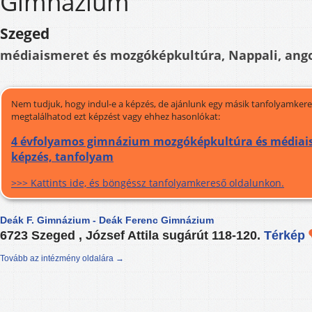
Gimnázium
Szeged
médiaismeret és mozgóképkultúra, Nappali, ang
Nem tudjuk, hogy indul-e a képzés, de ajánlunk egy másik tanfolyamkeres
megtalálhatod ezt képzést vagy ehhez hasonlókat:
4 évfolyamos gimnázium mozgóképkultúra és médiais
képzés, tanfolyam
>>> Kattints ide, és böngéssz tanfolyamkereső oldalunkon.
Deák F. Gimnázium - Deák Ferenc Gimnázium
6723 Szeged , József Attila sugárút 118-120.
Térkép
Tovább az intézmény oldalára →