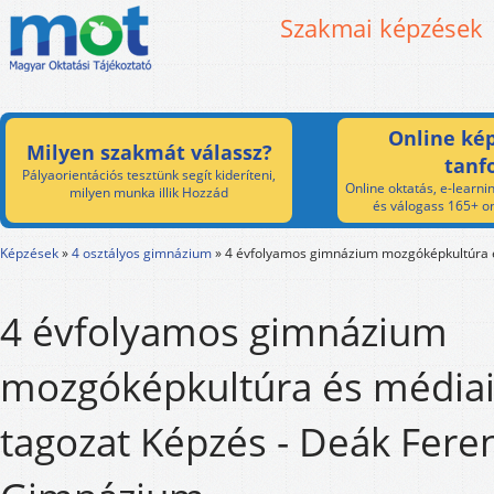
Szakmai képzések
Online kép
Milyen szakmát válassz?
tanf
Pályaorientációs tesztünk segít kideríteni,
Online oktatás, e-learnin
milyen munka illik Hozzád
és válogass 165+ on
Képzések
»
4 osztályos gimnázium
»
4 évfolyamos gimnázium mozgóképkultúra 
4 évfolyamos gimnázium
mozgóképkultúra és média
tagozat Képzés - Deák Fere