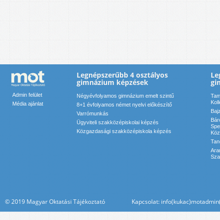
Legnépszerűbb 4 osztályos
Le
gimnázium képzések
gi
Admin felület
Négyévfolyamos gimnázium emelt szintű
Tam
Kol
Média ajánlat
8+1 évfolyamos német nyelvi előkészítő
Baj
Varrómunkás
Bár
Ügyviteli szakközépiskolai képzés
Spe
Közgazdasági szakközépiskola képzés
Köz
Tan
Ara
Sza
© 2019 Magyar Oktatási Tájékoztató Kapcsolat: info(kukac)motadmin(