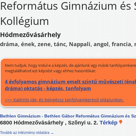
Református Gimnázium és 
Kollégium
Hódmezővásárhely
dráma, ének, zene, tánc, Nappali, angol, francia,
Nem tudjuk, hogy indul-e a képzés, de ajánlunk egy másik tanfolyamkeres
megtalálhatod ezt képzést vagy ehhez hasonlókat:
4 évfolyamos gimnázium emelt szintű mûvészeti (ének
dráma) oktatás - képzés, tanfolyam
>>> Kattints ide, és böngéssz tanfolyamkereső oldalunkon.
Bethlen Gimnázium - Bethlen Gábor Református Gimnázium és S
6800 Hódmezővásárhely , Szõnyi u. 2.
Térkép
Tovább az intézmény oldalára →