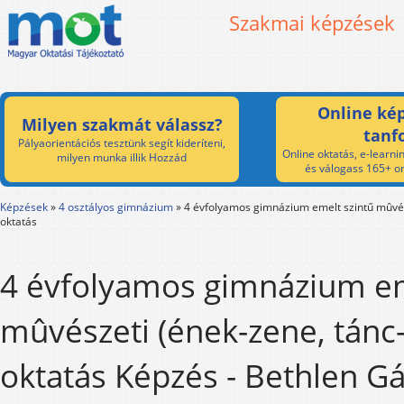
Szakmai képzések
Online kép
Milyen szakmát válassz?
tanf
Pályaorientációs tesztünk segít kideríteni,
Online oktatás, e-learnin
milyen munka illik Hozzád
és válogass 165+ on
Képzések
»
4 osztályos gimnázium
»
4 évfolyamos gimnázium emelt szintű mûvés
oktatás
4 évfolyamos gimnázium em
mûvészeti (ének-zene, tánc
oktatás Képzés - Bethlen G