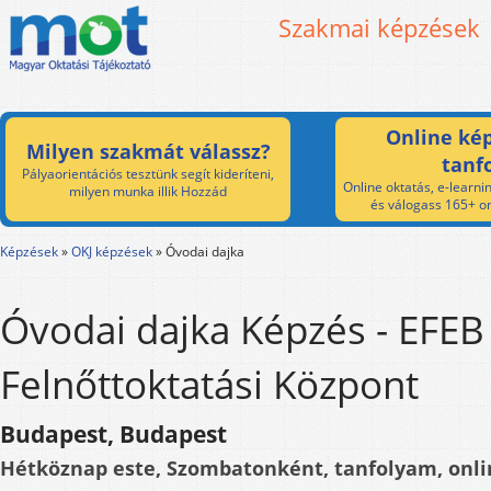
Szakmai képzések
Online kép
Milyen szakmát válassz?
tanf
Pályaorientációs tesztünk segít kideríteni,
Online oktatás, e-learnin
milyen munka illik Hozzád
és válogass 165+ on
Képzések
»
OKJ képzések
»
Óvodai dajka
Óvodai dajka Képzés - EFEB
Felnőttoktatási Központ
Budapest, Budapest
Hétköznap este, Szombatonként, tanfolyam, onli