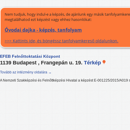
Nem tudjuk, hogy indul-e a képzés, de ajánlunk egy másik tanfolyamkeres
megtalálhatod ezt képzést vagy ehhez hasonlókat:
Óvodai dajka - képzés, tanfolyam
>>> Kattints ide, és böngéssz tanfolyamkereső oldalunkon.
EFEB Felnőttoktatási Központ
1139 Budapest , Frangepán u. 19.
Térkép
Tovább az intézmény oldalára →
A Nemzeti Szakképzési és Felnőttképzési Hivatal a képzést E-001225/2015/A019 s