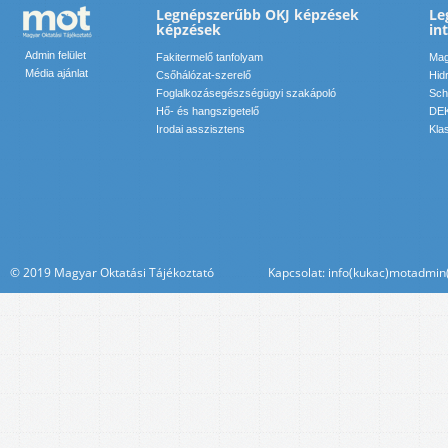
Legnépszerűbb OKJ képzések
Le
képzések
in
Admin felület
Fakitermelő tanfolyam
Mag
Média ajánlat
Csőhálózat-szerelő
Hid
Foglalkozásegészségügyi szakápoló
Sch
Hő- és hangszigetelő
DEK
Irodai asszisztens
Kla
© 2019 Magyar Oktatási Tájékoztató Kapcsolat: info(kukac)motadmin(