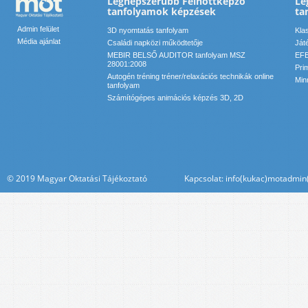
Legnépszerűbb Felnőttképző
Le
tanfolyamok képzések
ta
Admin felület
3D nyomtatás tanfolyam
Kla
Média ajánlat
Családi napközi működtetője
Ját
MEBIR BELSŐ AUDITOR tanfolyam MSZ
EFE
28001:2008
Pri
Autogén tréning tréner/relaxációs technikák online
Min
tanfolyam
Számítógépes animációs képzés 3D, 2D
© 2019 Magyar Oktatási Tájékoztató Kapcsolat: info(kukac)motadmin(