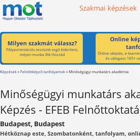
Szakmai képzések
Online kép
Milyen szakmát válassz?
tanf
Pályaorientációs tesztünk segít kideríteni,
Online oktatás, e-learnin
milyen munka illik Hozzád
és válogass 165+ on
Képzések
»
Felnőttképző tanfolyamok
»
Minőségügyi munkatárs akadémia
Minőségügyi munkatárs ak
Képzés - EFEB Felnőttoktat
Budapest, Budapest
Hétköznap este, Szombatonként, tanfolyam, onli