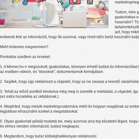
marketingmeg
Tudom, mire g
gyakorlatias-e
használni? Tö
tartalomkészí
azt, hogy miké
emberek felé az információt, hogy ők azonnal, vagy rövid időn belül használni tudj
Miért érdemes megvennem?
Pontokba szedtem az érveket:
1. A Minner.hu-n megszokott, gyakorlatias, könnyen érhető tudást és információkat
az esetben videón, és "ebookok", dokumentumok formájában.
2. Segítek, hogy úgy reklámozd a cégedet, hogy az ne zavarja a leendő vásárlóidat
3. Tehát az előző pontból kiindulva még meg is szeretik a márkádat, a cégedet, így
(ez extra hozadéka az oktatásnak.)
4. Megérted, hogy melyik marketingcsatornára miért és hogyan reagálnak az embe
legjobban kihasználni ezeket a megoldásokat.
5. Olyan gyakorlati példát mutatok be, mely azonnal arra fog késztetni téged, hogy 
és ehhez minden információt, tudást megkapsz.
6. Megtanítom, hogy tudsz költséghatékonyan reklámozni.