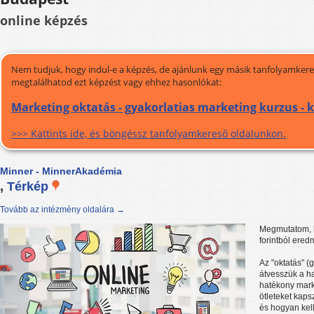
online képzés
Nem tudjuk, hogy indul-e a képzés, de ajánlunk egy másik tanfolyamkeres
megtalálhatod ezt képzést vagy ehhez hasonlókat:
Marketing oktatás - gyakorlatias marketing kurzus - 
>>> Kattints ide, és böngéssz tanfolyamkereső oldalunkon.
Minner - MinnerAkadémia
,
Térkép
Tovább az intézmény oldalára →
Megmutatom, h
forintból ered
Az "oktatás" (
átvesszük a h
hatékony mark
ötleteket kaps
és hogyan kell