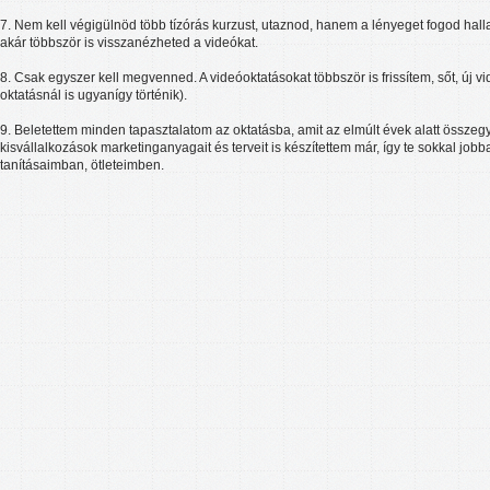
7. Nem kell végigülnöd több tízórás kurzust, utaznod, hanem a lényeget fogod halla
akár többször is visszanézheted a videókat.
8. Csak egyszer kell megvenned. A videóoktatásokat többször is frissítem, sőt, új vi
oktatásnál is ugyanígy történik).
9. Beletettem minden tapasztalatom az oktatásba, amit az elmúlt évek alatt összegy
kisvállalkozások marketinganyagait és terveit is készítettem már, így te sokkal jo
tanításaimban, ötleteimben.