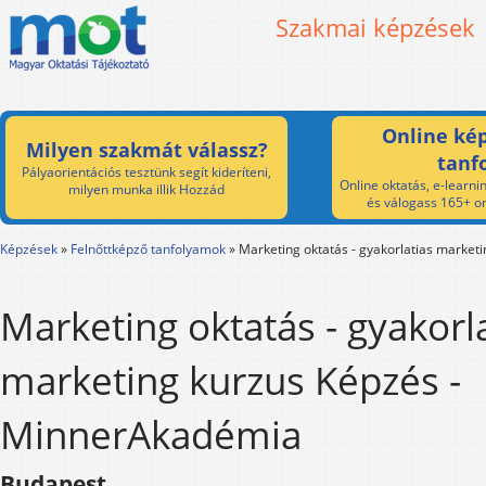
Szakmai képzések
Online kép
Milyen szakmát válassz?
tanf
Pályaorientációs tesztünk segít kideríteni,
Online oktatás, e-learnin
milyen munka illik Hozzád
és válogass 165+ on
Képzések
»
Felnőttképző tanfolyamok
»
Marketing oktatás - gyakorlatias marketi
Marketing oktatás - gyakorl
marketing kurzus Képzés -
MinnerAkadémia
Budapest