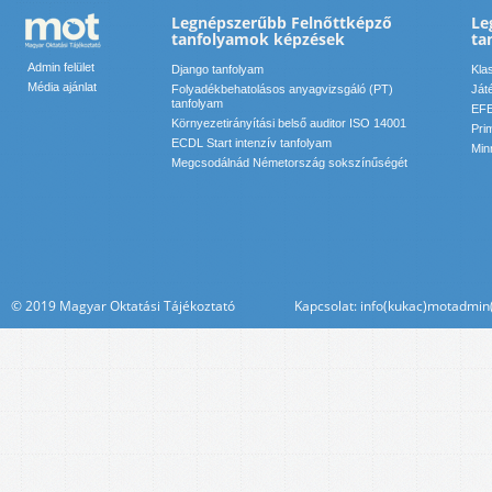
Legnépszerűbb Felnőttképző
Le
tanfolyamok képzések
ta
Admin felület
Django tanfolyam
Kla
Média ajánlat
Folyadékbehatolásos anyagvizsgáló (PT)
Ját
tanfolyam
EFE
Környezetirányítási belső auditor ISO 14001
Pri
ECDL Start intenzív tanfolyam
Min
Megcsodálnád Németország sokszínűségét
© 2019 Magyar Oktatási Tájékoztató Kapcsolat: info(kukac)motadmin(