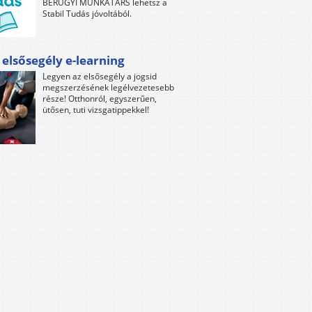
BÉRÜGYI MUNKATÁRS lehetsz a
Stabil Tudás jóvoltából.
 elsősegély e-learning
Legyen az elsősegély a jogsid
megszerzésének legélvezetesebb
része! Otthonról, egyszerűen,
ütősen, tuti vizsgatippekkel!