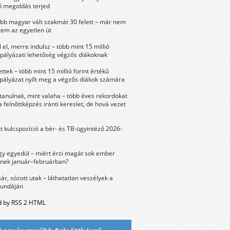
 megoldás terjed
öbb magyar vált szakmát 30 felett – már nem
tem az egyetlen út
 el, merre indulsz – több mint 15 millió
 pályázati lehetőség végzős diákoknak
ttek – több mint 15 millió forint értékű
 pályázat nyílt meg a végzős diákok számára
tanulnak, mint valaha – több éves rekordokat
a felnőttképzés iránti kereslet, de hová vezet
tt kulcspozíció a bér- és TB-ügyintéző 2026-
y egyedül – miért érzi magát sok ember
nek január–februárban?
sár, sózott utak – láthatatlan veszélyek a
bundáján
 by RSS 2 HTML