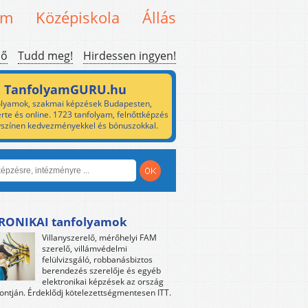
em
Középiskola
Állás
ső
Tudd meg!
Hirdessen ingyen!
TanfolyamGURU.hu
lyamok, szakmai képzések Budapesten,
rte és online. 1723 tanfolyam, felnőttképzés
yszínen kedvezményekkel és bónuszokkal.
RONIKAI tanfolyamok
Villanyszerelő, mérőhelyi FAM
szerelő, villámvédelmi
felülvizsgáló, robbanásbiztos
berendezés szerelője és egyéb
elektronikai képzések az ország
ntján. Érdeklődj kötelezettségmentesen ITT.