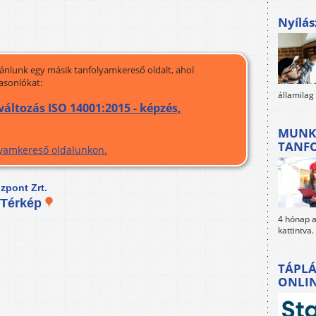
Nyílás
jánlunk egy másik tanfolyamkereső oldalt, ahol
asonlókat:
államilag
áltozás ISO 14001:2015 - képzés,
MUNK
TANF
olyamkereső oldalunkon.
pont Zrt.
Térkép
4 hónap al
kattintva.
TÁPLÁ
ONLI