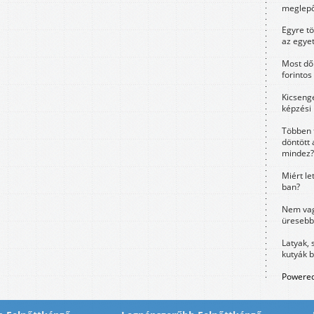
meglepő
Egyre t
az egye
Most dől
forintos
Kicsenge
képzési
Többen 
döntött 
mindez?
Miért le
ban?
Nem vag
üresebb
Latyak, 
kutyák 
Powered