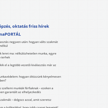
pzés, oktatás friss hírek
maPORTÁL
lasztás negyven után: hogyan válts szakmát
nélkül
k lenni ma: nélkülözhetetlen munka, egyre
 terhek
kik el a legtöbb vezetői kiválasztás már az
unkavédelem: hogyan öltözzünk kényelmesen
ben?
és szellemi munkák férfiaknak – ezeken a
ken garantált az elhelyezkedés
szakmák – dolgozz azzal, amit szeretsz
m a kollégákkal, hogy jobb csapat legyetek!