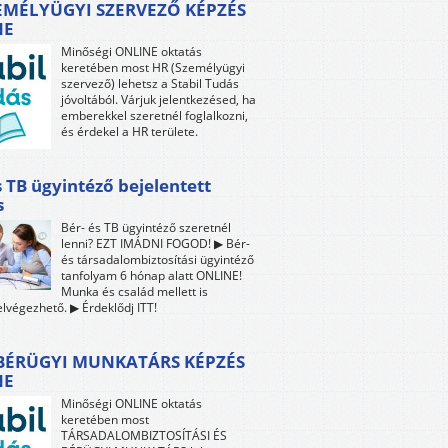
EMÉLYÜGYI SZERVEZŐ KÉPZÉS
NE
Minőségi ONLINE oktatás
keretében most HR (Személyügyi
szervező) lehetsz a Stabil Tudás
jóvoltából. Várjuk jelentkezésed, ha
emberekkel szeretnél foglalkozni,
és érdekel a HR területe.
s TB ügyintéző bejelentett
s
Bér- és TB ügyintéző szeretnél
lenni? EZT IMÁDNI FOGOD! ▶ Bér-
és társadalombiztosítási ügyintéző
tanfolyam 6 hónap alatt ONLINE!
Munka és család mellett is
lvégezhető. ▶ Érdeklődj ITT!
 BÉRÜGYI MUNKATÁRS KÉPZÉS
NE
Minőségi ONLINE oktatás
keretében most
TÁRSADALOMBIZTOSÍTÁSI ÉS