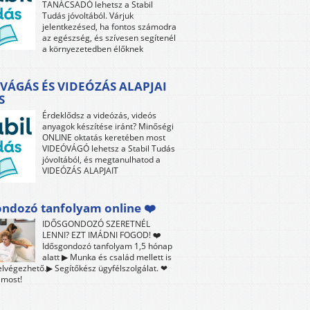
TANÁCSADÓ lehetsz a Stabil
Tudás jóvoltából. Várjuk
jelentkezésed, ha fontos számodra
az egészség, és szívesen segítenél
a környezetedben élőknek
VÁGÁS ÉS VIDEÓZÁS ALAPJAI
S
Érdeklődsz a videózás, videós
anyagok készítése iránt? Minőségi
ONLINE oktatás keretében most
VIDEÓVÁGÓ lehetsz a Stabil Tudás
jóvoltából, és megtanulhatod a
VIDEÓZÁS ALAPJAIT
ndozó tanfolyam online ❤️
IDŐSGONDOZÓ SZERETNÉL
LENNI? EZT IMÁDNI FOGOD! ❤️
Idősgondozó tanfolyam 1,5 hónap
alatt ▶ Munka és család mellett is
lvégezhető.▶ Segítőkész ügyfélszolgálat. ❤
 most!