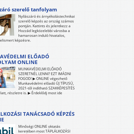
záró szerelő tanfolyam
Nyílászáró és árnyékolástechnikai
szerelő képzés az ország számos
pontján. Kattints és jelentkezz a
Hozzád legközelebbi városba a
hamarosan induló hivatalos,
 elismert képzésre.
AVÉDELMI ELŐADÓ
OLYAM ONLINE
MUNKAVÉDELMI ELŐADÓ
SZERETNÉL LENNI? EZT IMÁDNI
FOGOD! ▶ ONLINE végezhető
Munkavédelmi előadó ÚJ TÍPUSÚ,
2021-től indítható SZAKKÉPESÍTÉS
att, részletre is. ▶ Érdeklődj most ide
LKOZÁSI TANÁCSADÓ KÉPZÉS
NE
Minőségi ONLINE oktatás
keretében most TÁPLÁLKOZÁSI