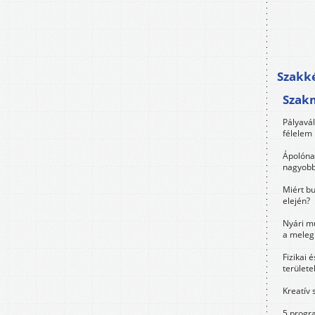
Szakké
Szak
Pályavá
félelem 
Ápolóna
nagyobb
Miért bu
elején?
Nyári m
a meleg
Fizikai 
területe
Kreatív 
5 progra