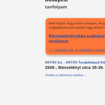
tanfolyam
Nem tudjuk, hogy indul-e a képzés, de a
megtalálhatod ezt képzést vagy ehhez h
Környezetirányítási szabványv
tanfolyam
>>> Kattints ide, és böngéssz tanf
OKTÁV Zrt. - OKTÁV Továbbképző Köz
2509 , Wesselényi utca 35-39.
Tovább az intézmény oldalára →