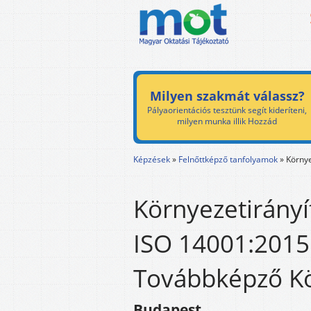
Milyen szakmát válassz?
Pályaorientációs tesztünk segít kideríteni,
milyen munka illik Hozzád
Képzések
»
Felnőttképző tanfolyamok
»
Környe
Környezetirányí
ISO 14001:2015
Továbbképző Kö
Budapest