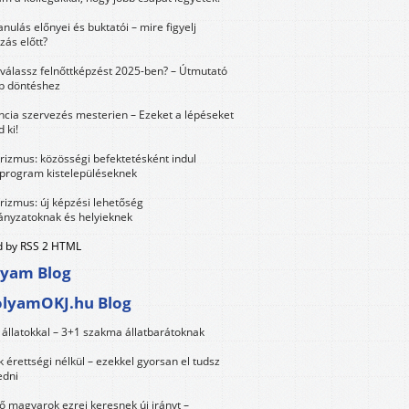
anulás előnyei és buktatói – mire figyelj
zás előtt?
válassz felnőttképzést 2025-ben? – Útmutató
bb döntéshez
ncia szervezés mesterien – Ezeket a lépéseket
 ki!
urizmus: közösségi befektetésként indul
 program kistelepüléseknek
urizmus: új képzési lehetőség
nyzatoknak és helyieknek
 by RSS 2 HTML
lyam Blog
olyamOKJ.hu Blog
állatokkal – 3+1 szakma állatbarátoknak
érettségi nélkül – ezekkel gyorsan el tudsz
edni
 magyarok ezrei keresnek új irányt –