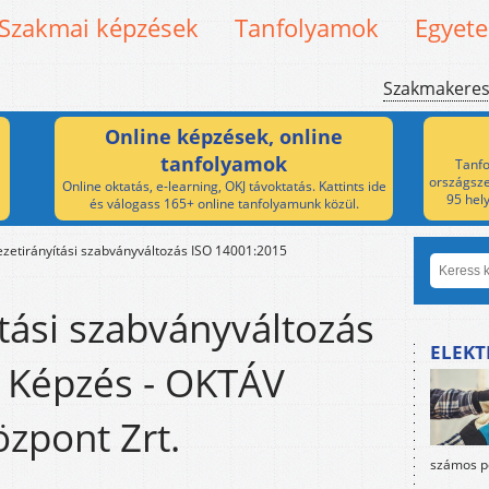
Szakmai képzések
Tanfolyamok
Egyet
Szakmakere
Online képzések, online
tanfolyamok
Tanfo
országsze
Online oktatás, e-learning, OKJ távoktatás. Kattints ide
95 hel
és válogass 165+ online tanfolyamunk közül.
zetirányítási szabványváltozás ISO 14001:2015
tási szabványváltozás
ELEKT
 Képzés - OKTÁV
zpont Zrt.
számos po