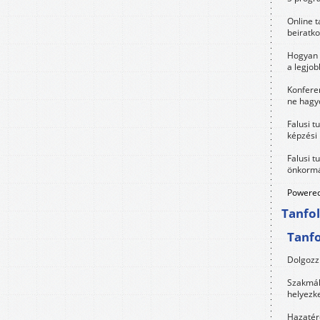
Online t
beiratko
Hogyan 
a legjo
Konfere
ne hagyd
Falusi t
képzési
Falusi t
önkormá
Powered
Tanfo
Tanf
Dolgozz 
Szakmák 
helyezk
Hazatérő