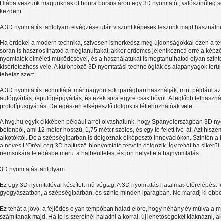
Hiába veszünk magunknak otthonra borsos áron egy 3D nyomtatót, valószínűleg 
kezdeni.
A 3D nyomtatás tanfolyam elvégzése után viszont képesek leszünk majd használni e
Ha érdekel a modern technika, szívesen ismerkedsz meg újdonságokkal ezen a te
során is hasznosíthatod a megtanultakat, akkor érdemes jelentkezned erre a képz
nyomtatók elméleti működésével, és a használatukat is megtanulhatod olyan szint
kísérletezhess vele. A különböző 3D nyomtatási technológiák és alapanyagok terül
tehetsz szert.
A 3D nyomtatás technikáját már nagyon sok iparágban használják, mint például az 
autógyártás, repülőgépgyártás, és ezek sora egyre csak bővül. A legfőbb felhasznál
prototípusgyártás. De egészen elképesztő dolgok is létrehozhatóak vele.
A hvg.hu egyik cikkében például arról olvashatunk, hogy Spanyolországban 3D nyo
betonból, ami 12 méter hosszú, 1,75 méter széles, és egy tó felett ível át. Azt hisze
alkotóktól. De a szépségiparban is dolgoznak elképesztő innovációkon. Szintén a 
a neves L’Oréal cég 3D hajtüsző-bionyomtató tervein dolgozik. Így tehát ha sikerül 
nemsokára feledésbe merül a hajbeültetés, és jön helyette a hajnyomtatás.
3D nyomtatás tanfolyam
Ez egy 3D nyomtatóval készített mű végtag. A 3D nyomtatás hatalmas előrelépést f
gyógyászatban, a szépségiparban, és szinte minden iparágban. Ne maradj ki ebb
Ez tehát a jövő, a fejlődés olyan tempóban halad előre, hogy néhány év múlva a m
számítanak majd. Ha te is szeretnél haladni a korral, új lehetőségeket kiaknázni, akk