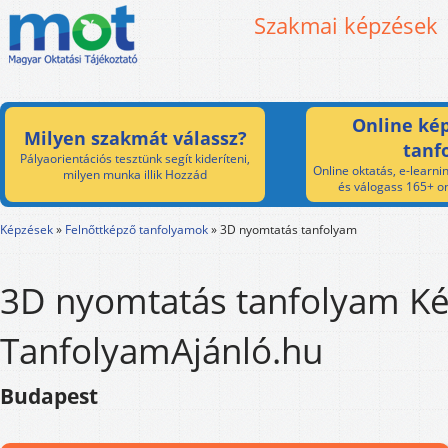
Szakmai képzések
Online kép
Milyen szakmát válassz?
tanf
Pályaorientációs tesztünk segít kideríteni,
Online oktatás, e-learnin
milyen munka illik Hozzád
és válogass 165+ on
Képzések
»
Felnőttképző tanfolyamok
»
3D nyomtatás tanfolyam
3D nyomtatás tanfolyam Ké
TanfolyamAjánló.hu
Budapest