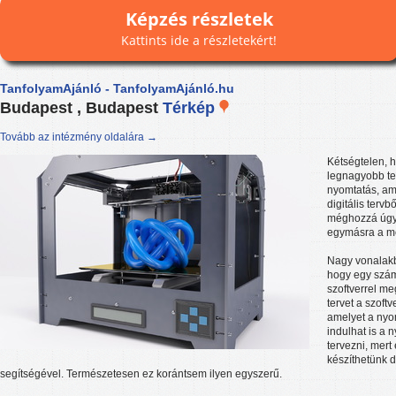
Képzés részletek
Kattints ide a részletekért!
TanfolyamAjánló - TanfolyamAjánló.hu
Budapest , Budapest
Térkép
Tovább az intézmény oldalára →
Kétségtelen, 
legnagyobb te
nyomtatás, am
digitális tervb
méghozzá úgy,
egymásra a me
Nagy vonalakb
hogy egy szám
szoftverrel me
tervet a szoft
amelyet a nyom
indulhat is a 
tervezni, mert
készíthetünk d
segítségével. Természetesen ez korántsem ilyen egyszerű.