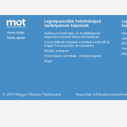
Legnépszerűbb Felnőttképző
Le
tanfolyamok képzések
ta
Admin felület
Autóbuszvezetői alap- és továbbképzési
Kla
képesítésre történő felkészítő tanfolyam
Média ajánlat
Ját
A szerződések megújuló szabályai a készülő új
EFE
Polgári Törvénykönyv tervezetében
Pri
MsSQL tanfolyam
Min
Prezentációs technikák - tréning program
Angol
© 2019 Magyar Oktatási Tájékoztató Kapcsolat: info(kukac)motadmin(